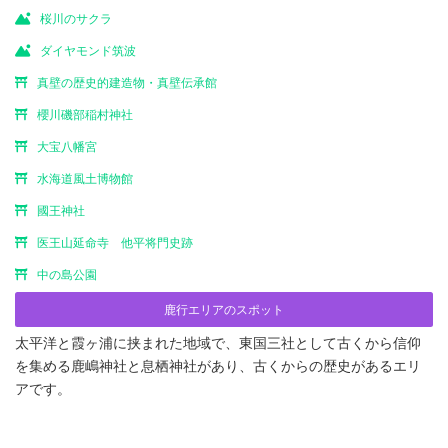
桜川のサクラ
ダイヤモンド筑波
真壁の歴史的建造物・真壁伝承館
櫻川磯部稲村神社
大宝八幡宮
水海道風土博物館
國王神社
医王山延命寺 他平将門史跡
中の島公園
鹿行エリアのスポット
太平洋と霞ヶ浦に挟まれた地域で、東国三社として古くから信仰
を集める鹿嶋神社と息栖神社があり、古くからの歴史があるエリ
アです。