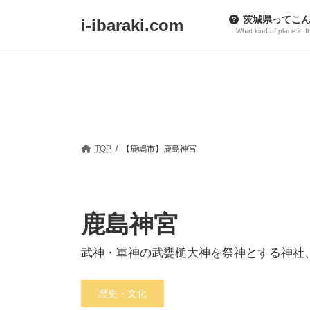
コ
ナ
茨城県ってこ
i-ibaraki.com
ン
ビ
What kind of place in I
テ
ゲ
ン
ー
ツ
シ
へ
ョ
ス
ン
キ
に
TOP
【鹿嶋市】鹿島神宮
ッ
移
プ
動
鹿島神宮
武神・軍神の武甕槌大神を祭神とする神社
歴史・文化