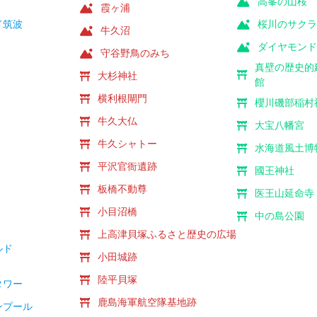
高峯の山桜
霞ヶ浦
ド筑波
桜川のサク
牛久沼
ダイヤモン
守谷野鳥のみち
真壁の歴史的
社
大杉神社
館
社
横利根閘門
櫻川磯部稲村
社
牛久大仏
大宝八幡宮
牛久シャトー
水海道風土博
平沢官衙遺跡
國王神社
板橋不動尊
医王山延命寺
小目沼橋
中の島公園
社
上高津貝塚ふるさと歴史の広場
ルド
小田城跡
陸平貝塚
タワー
鹿島海軍航空隊基地跡
ンプール