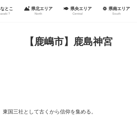
んなとこ
県北エリア
県央エリア
県南エリア
baraki ?
North
Central
South
【鹿嶋市】鹿島神宮
、東国三社として古くから信仰を集める。