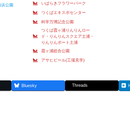
いばらきフラワーパーク
海浜公園
つくばエキスポセンター
科学万博記念公園
つくば霞ヶ浦りんりんロー
ド・りんりんスクエア土浦・
りんりんポート土浦
霞ヶ浦総合公園
アサヒビール(工場見学)
Threads
Bluesky