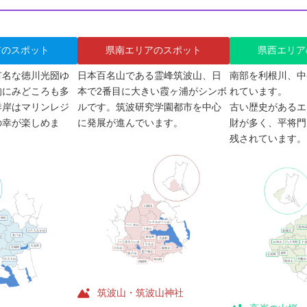
アのスポット
県南エリアのスポット
県西エリア
有名な徳川光圀ゆ
日本百名山である霊峰筑波山、日
南部を利根川、中
的にみどころも多
本で2番目に大きい霞ヶ浦がシンボ
れています。
洋岸はマリンレジ
ルです。筑波研究学園都市を中心
古い歴史があるエ
の幸が楽しめま
に発展が進んでいます。
財が多く、平将門
残されています。
筑波山・筑波山神社