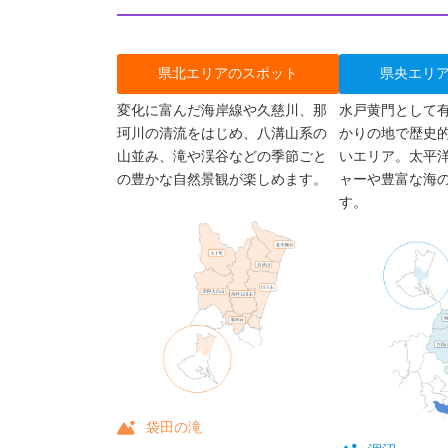
県北エリアのスポット
県央エリ
変化に富んだ海岸線や久慈川、那
水戸黄門として
珂川の清流をはじめ、八溝山系の
かりの地で歴史
山並み、滝や渓谷などの季節ごと
いエリア。太平
の豊かな自然景観が楽しめます。
ャーや豊富な海
す。
袋田の滝