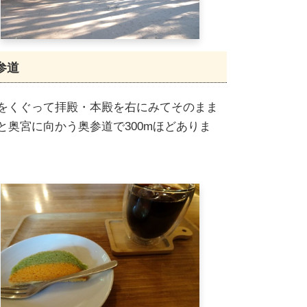
参道
をくぐって拝殿・本殿を右にみてそのまま
と奥宮に向かう奥参道で300mほどありま