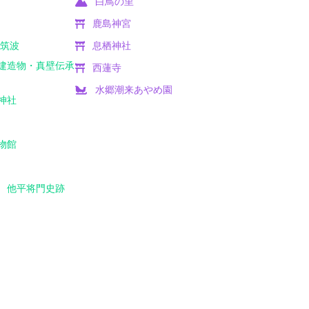
白鳥の里
ラ
鹿島神宮
ド筑波
息栖神社
建造物・真壁伝承
西蓮寺
水郷潮来あやめ園
神社
物館
 他平将門史跡