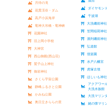
涸沼
月待の滝
ダイヤモン
花貫渓谷・ダム
千波湖
高戸小浜海岸
大洗磯前神
竜神大吊橋・竜神峡
笠間稲荷神
花園神社
酒列磯前神
旧上岡小学校
弘道館
大神宮
偕楽園
西山御殿(西山荘)
水戸八幡宮
鷲子山上神社
虎塚古墳
御岩神社
ほしいも神
さくら宇宙公園
アクアワー
静峰ふるさと公園
大洗水族館
かみね公園
大洗マリン
奥日立きららの里
姥の懐マリ