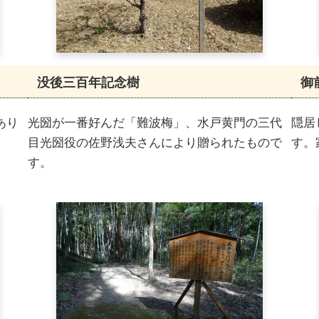
没後三百年記念樹
御
あり
光圀が一番好んだ「難波梅」、水戸黄門の三代
隠居
目光圀役の佐野浅夫さんにより贈られたもので
す。
す。