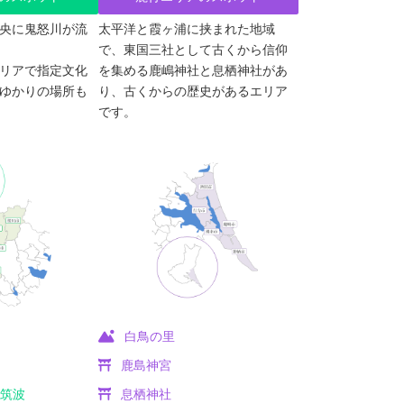
央に鬼怒川が流
太平洋と霞ヶ浦に挟まれた地域
で、東国三社として古くから信仰
リアで指定文化
を集める鹿嶋神社と息栖神社があ
ゆかりの場所も
り、古くからの歴史があるエリア
です。
白鳥の里
ラ
鹿島神宮
ド筑波
息栖神社