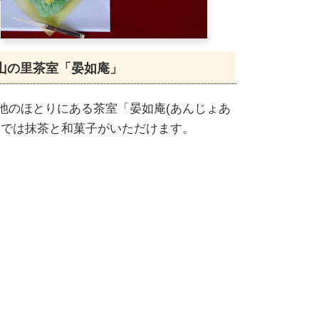
山の里茶室「晏如庵」
池のほとりにある茶室「晏如庵(あんじょあ
」では抹茶と和菓子がいただけます。