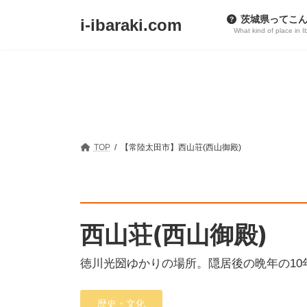
コ
ナ
茨城県ってこ
i-ibaraki.com
ン
ビ
What kind of place in I
テ
ゲ
ン
ー
ツ
シ
へ
ョ
ス
ン
キ
に
TOP
【常陸太田市】西山荘(西山御殿)
ッ
移
プ
動
西山荘(西山御殿)
徳川光圀ゆかりの場所。隠居後の晩年の10
歴史・文化