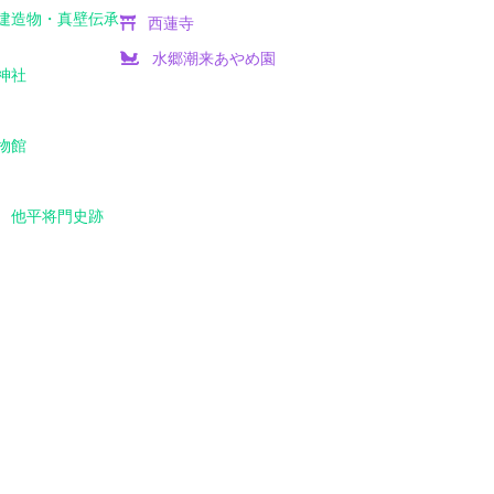
建造物・真壁伝承
西蓮寺
水郷潮来あやめ園
神社
物館
 他平将門史跡