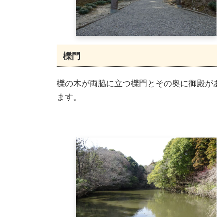
櫟門
櫟の木が両脇に立つ櫟門とその奥に御殿が
ます。