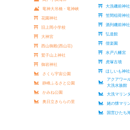
大洗磯前神
竜神大吊橋・竜神峡
笠間稲荷神
花園神社
酒列磯前神
旧上岡小学校
弘道館
大神宮
偕楽園
西山御殿(西山荘)
水戸八幡宮
鷲子山上神社
虎塚古墳
御岩神社
ほしいも神
さくら宇宙公園
アクアワー
静峰ふるさと公園
大洗水族館
かみね公園
大洗マリン
奥日立きららの里
姥の懐マリ
国営ひたち