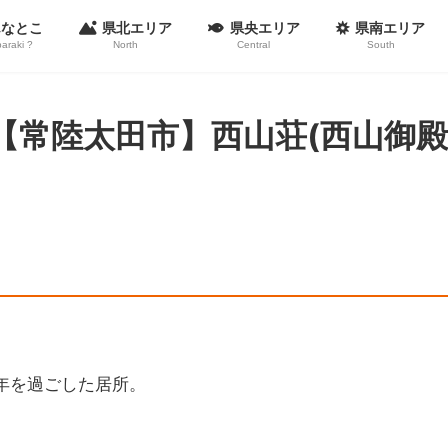
んなとこ
県北エリア
県央エリア
県南エリア
baraki ?
North
Central
South
【常陸太田市】西山荘(西山御殿
年を過ごした居所。