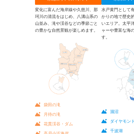
変化に富んだ海岸線や久慈川、那
水戸黄門として
珂川の清流をはじめ、八溝山系の
かりの地で歴史
山並み、滝や渓谷などの季節ごと
いエリア。太平
の豊かな自然景観が楽しめます。
ャーや豊富な海
す。
袋田の滝
涸沼
月待の滝
ダイヤモン
花貫渓谷・ダム
千波湖
高戸小浜海岸