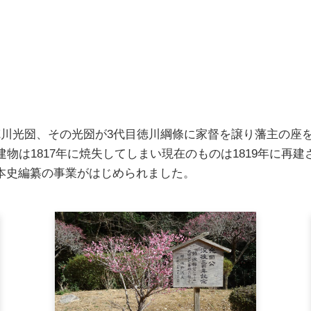
川光圀、その光圀が3代目徳川綱條に家督を譲り藩主の座を
建物は1817年に焼失してしまい現在のものは1819年に再
本史編纂の事業がはじめられました。