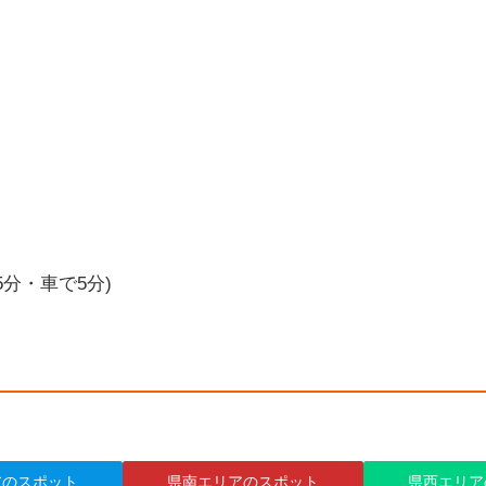
5分・車で5分)
アのスポット
県南エリアのスポット
県西エリア