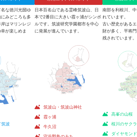
有名な徳川光圀ゆ
日本百名山である霊峰筑波山、日
南部を利根川、中
的にみどころも多
本で2番目に大きい霞ヶ浦がシンボ
れています。
洋岸はマリンレジ
ルです。筑波研究学園都市を中心
古い歴史があるエ
の幸が楽しめま
に発展が進んでいます。
財が多く、平将門
残されています。
筑波山・筑波山神社
高峯の山桜
霞ヶ浦
ド筑波
桜川のサク
牛久沼
ダイヤモン
守谷野鳥のみち