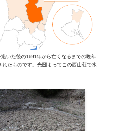
退いた後の1691年から亡くなるまでの晩年
建されたものです。光圀よってこの西山荘で水