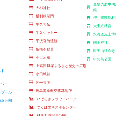
真壁の歴史的
社
大杉神社
館
社
横利根閘門
櫻川磯部稲村
社
牛久大仏
大宝八幡宮
牛久シャトー
水海道風土博
平沢官衙遺跡
國王神社
板橋不動尊
医王山延命寺
小目沼橋
中の島公園
社
上高津貝塚ふるさと歴史の広場
ルド
小田城跡
陸平貝塚
タワー
鹿島海軍航空隊基地跡
ンプール
いばらきフラワーパーク
海浜公園
つくばエキスポセンター
科学万博記念公園