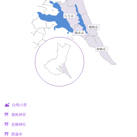
白鳥の里
鹿島神宮
息栖神社
西蓮寺