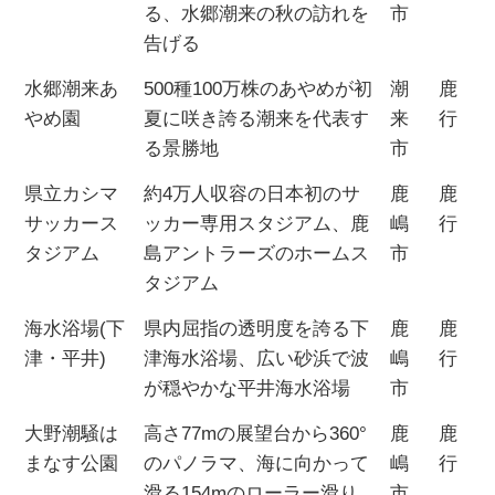
る、水郷潮来の秋の訪れを
市
告げる
水郷潮来あ
500種100万株のあやめが初
潮
鹿
やめ園
夏に咲き誇る潮来を代表す
来
行
る景勝地
市
県立カシマ
約4万人収容の日本初のサ
鹿
鹿
サッカース
ッカー専用スタジアム、鹿
嶋
行
タジアム
島アントラーズのホームス
市
タジアム
海水浴場(下
県内屈指の透明度を誇る下
鹿
鹿
津・平井)
津海水浴場、広い砂浜で波
嶋
行
が穏やかな平井海水浴場
市
大野潮騒は
高さ77mの展望台から360°
鹿
鹿
まなす公園
のパノラマ、海に向かって
嶋
行
滑る154mのローラー滑り
市