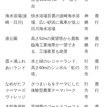
台
海水浴場(波
快水浴場百選の波崎海水浴
神
鹿
崎・日川)
場、広い砂浜に風車が並ぶ
栖
行
日川海水浴場
市
港公園
高さ52mの展望塔から鹿島
神
鹿
臨海工業地帯が一望でき
栖
行
る、工場夜景も絶景
市
霞ヶ浦ふれ
水と緑のレジャーランド、
行
鹿
あいランド
高さ60mのシンボル「虹の
方
行
塔」
市
なめがたフ
さつまいもをテーマにした
行
鹿
ァーマーズ
体験型農業テーマパーク
方
行
ヴィレッジ
市
大竹海岸鉾
茨城県のゴールドコースト
鉾
鹿