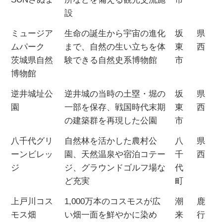
設
ミュージア
生命の誕生から宇宙の進化
坂
県
ムパーク
まで、自然の生い立ちを体
東
西
茨城県自然
験できる自然史系博物館
市
博物館
逆井城址公
逆井城の当時の土塁・堀の
坂
県
園
一部を保存、戦国時代末期
東
西
の建築群を再現した公園
市
八千代グリ
自然林を活かした農村公
八
県
ーンビレッ
園、天然温泉や宿泊コテー
千
西
ジ
ジ、グラウンドゴルフ場な
代
ど充実
町
上戸川コス
1,000万本のコスモスが広
潮
鹿
モス畑
い畑一面を鮮やかに染め
来
行