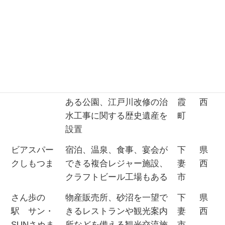
園
内に四季折々の美しい花々
河
西
が咲き誇る
市
ネーブルパ
自然と親しむふれあい型の
古
県
ーク
テーマパーク、アスレチッ
河
西
クや工芸体験もできる
市
中の島公園
江戸川と利根川の分岐点に
五
県
ある公園、江戸川改修の治
霞
西
水工事に関する歴史遺産を
町
設置
ビアスパー
宿泊、温泉、食事、宴会が
下
県
クしもつま
できる複合レジャー施設、
妻
西
クラフトビール工場もある
市
さん歩の
物産販売所、砂沼を一望で
下
県
駅 サン・
きるレストランや観光案内
妻
西
SUNさぬま
所などを備える観光交流施
市