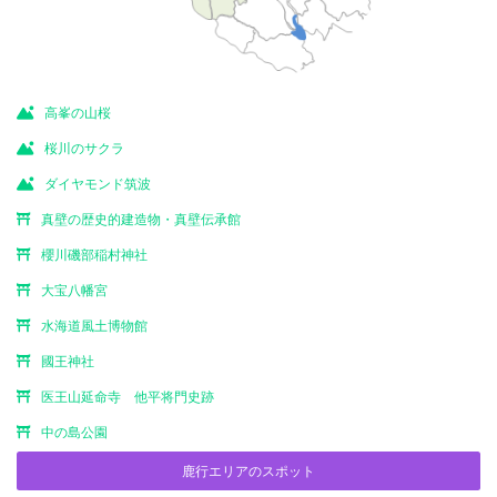
高峯の山桜
桜川のサクラ
ダイヤモンド筑波
真壁の歴史的建造物・真壁伝承館
櫻川磯部稲村神社
大宝八幡宮
水海道風土博物館
國王神社
医王山延命寺 他平将門史跡
中の島公園
鹿行エリアのスポット