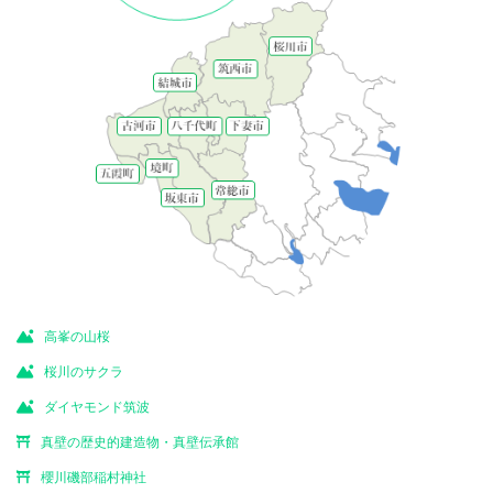
高峯の山桜
桜川のサクラ
ダイヤモンド筑波
真壁の歴史的建造物・真壁伝承館
櫻川磯部稲村神社