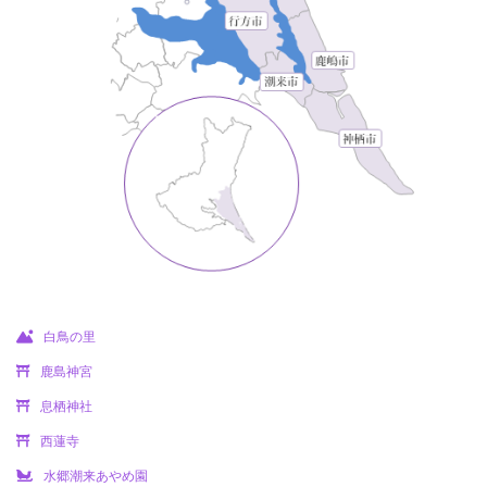
白鳥の里
鹿島神宮
息栖神社
西蓮寺
水郷潮来あやめ園