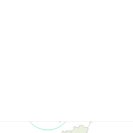
科学万博記念公園
つくば霞ヶ浦りんりんロード・りんりんスクエア土浦・りんりんポート
土浦
霞ヶ浦総合公園
アサヒビール(工場見学)
県西エリアのスポット
南部を利根川、中央に鬼怒川が流れています。
古い歴史があるエリアで指定文化財が多く、平将門ゆかりの場所
も残されています。