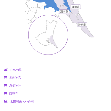
白鳥の里
鹿島神宮
息栖神社
西蓮寺
水郷潮来あやめ園