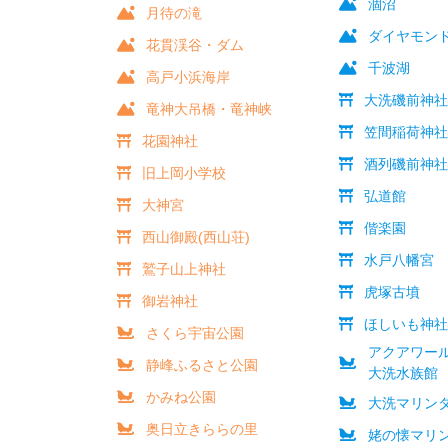
涸沼
月待の滝
ダイヤモン
花貫渓谷・ダム
千波湖
高戸小浜海岸
大洗磯前神
竜神大吊橋・竜神峡
笠間稲荷神
花園神社
酒列磯前神
旧上岡小学校
弘道館
大神宮
偕楽園
西山御殿(西山荘)
水戸八幡宮
鷲子山上神社
虎塚古墳
御岩神社
ほしいも神
さくら宇宙公園
アクアワー
静峰ふるさと公園
大洗水族館
かみね公園
大洗マリン
奥日立きららの里
姥の懐マリ