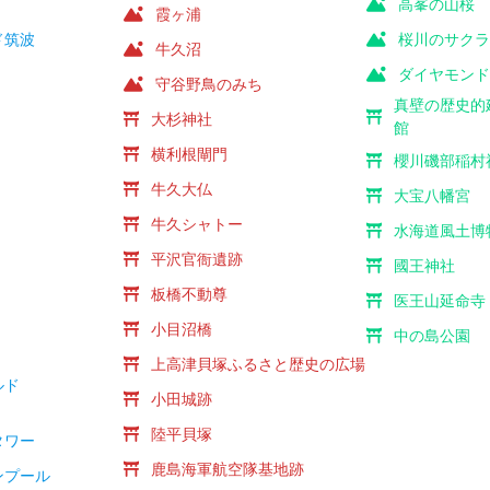
高峯の山桜
霞ヶ浦
ド筑波
桜川のサク
牛久沼
ダイヤモン
守谷野鳥のみち
真壁の歴史的
社
大杉神社
館
社
横利根閘門
櫻川磯部稲村
社
牛久大仏
大宝八幡宮
牛久シャトー
水海道風土博
平沢官衙遺跡
國王神社
板橋不動尊
医王山延命寺
小目沼橋
中の島公園
社
上高津貝塚ふるさと歴史の広場
ルド
小田城跡
陸平貝塚
タワー
鹿島海軍航空隊基地跡
ンプール