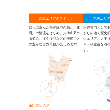
県北エリアのスポット
県央エリ
変化に富んだ海岸線や久慈川、那
水戸黄門として
珂川の清流をはじめ、八溝山系の
かりの地で歴史
山並み、滝や渓谷などの季節ごと
いエリア。太平
の豊かな自然景観が楽しめます。
ャーや豊富な海
す。
袋田の滝