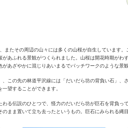
高峯、またその周辺の山々には多くの山桜が自生しています
桜があふれる景観がつくられました。山桜は開花時期がわ
色があざやかに混じりあいまるでパッチワークのような景
」、この先の林道平沢線には「だいだら坊の背負い石」、
を一望することができます。
たわる伝説のひとつで、怪力のだいだら坊が巨石を背負っ
そのまま置いて立ち去ったというもの。巨石にみられる縄