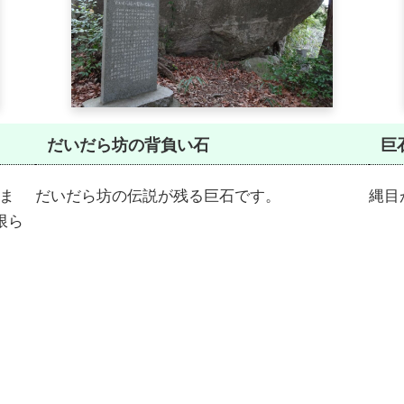
だいだら坊の背負い石
巨
りま
だいだら坊の伝説が残る巨石です。
縄目
限ら