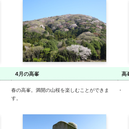
4月の高峯
高
。
春の高峯。満開の山桜を楽しむことができま
・
す。