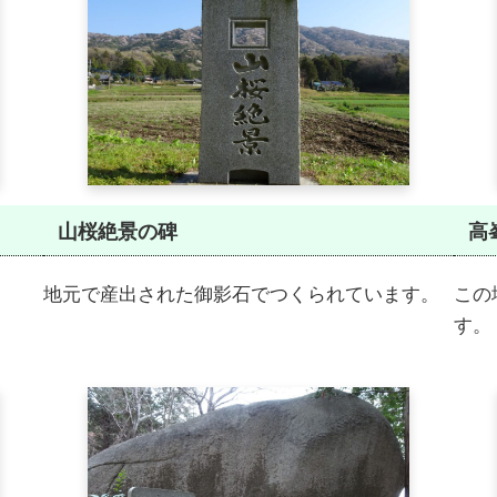
山桜絶景の碑
高
地元で産出された御影石でつくられています。
この
す。