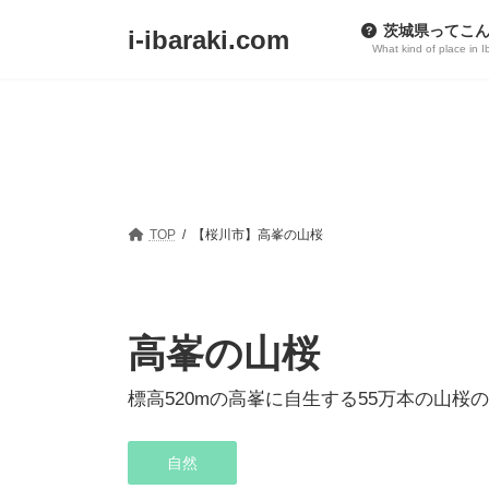
コ
ナ
茨城県ってこ
i-ibaraki.com
ン
ビ
What kind of place in I
テ
ゲ
ン
ー
ツ
シ
へ
ョ
ス
ン
キ
に
TOP
【桜川市】高峯の山桜
ッ
移
プ
動
高峯の山桜
標高520mの高峯に自生する55万本の山
自然