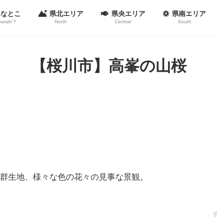
んなとこ
県北エリア
県央エリア
県南エリア
baraki ?
North
Central
South
【桜川市】高峯の山桜
桜の群生地、様々な色の花々の見事な景観。