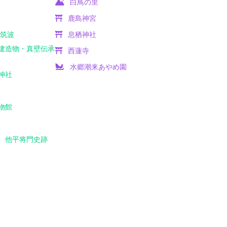
白鳥の里
ラ
鹿島神宮
ド筑波
息栖神社
建造物・真壁伝承
西蓮寺
水郷潮来あやめ園
神社
物館
 他平将門史跡