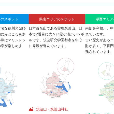
アのスポット
県南エリアのスポット
県西エリア
有名な徳川光圀ゆ
日本百名山である霊峰筑波山、日
南部を利根川、中
的にみどころも多
本で2番目に大きい霞ヶ浦がシンボ
れています。
洋岸はマリンレジ
ルです。筑波研究学園都市を中心
古い歴史があるエ
の幸が楽しめま
に発展が進んでいます。
財が多く、平将門
残されています。
筑波山・筑波山神社